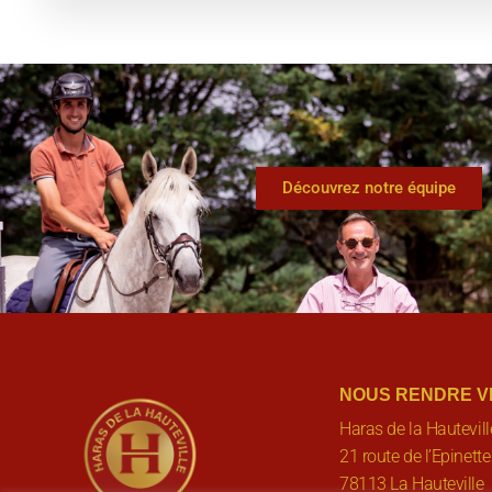
Découvrez notre équipe
NOUS RENDRE VI
Haras de la Hautevill
21 route de l’Epinette
78113 La Hauteville